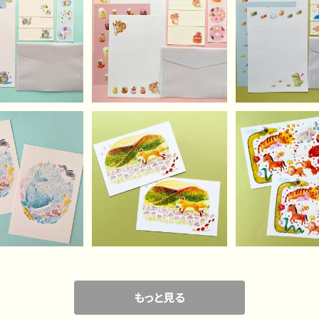
ぞうさんのレター
パティシエなりすさんの
夢見る恐竜さん
セット
レターセット
セット
¥750
¥750
¥750
鉛筆なきらきら海
水彩色鉛筆なごんぎつね
水彩色鉛筆なえ
またちポストカー
ポストカード(2枚セッ
カード(2枚
¥400
¥400
¥400
2枚セット）
ト）
もっと見る