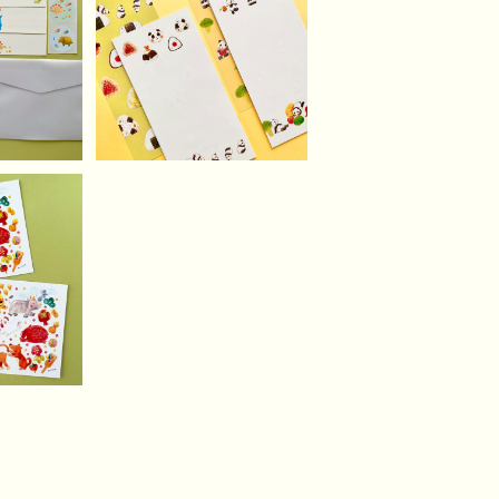
SOLD OUT
のレター
おにぎりパンダさんな一
筆箋
¥450
とポスト
セット）