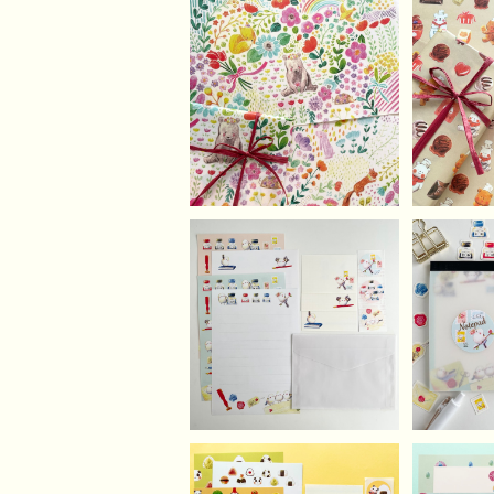
SO
【A4】お花畑のかくれん
ぼどうぶつデザインペー
【A4】
¥500
パーセット（10枚）
まさん
ーパ
おてがみシマエナガさん
おてが
のレターセット
のメ
¥750