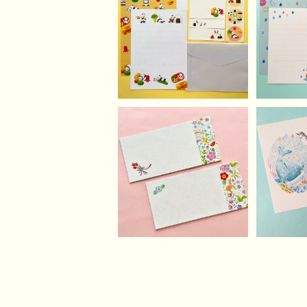
おにぎりパンダさんなレ
雨降り
ターセット
¥750
SOLD OUT
水彩色
のなか
お花畑のかくれんぼどう
ド(
ぶつ一筆箋
¥450