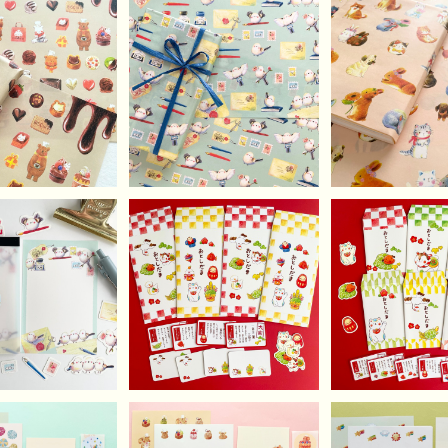
LD OUT
【A4】おてがみシマエナ
【A4】うさぎ
ガさんのデザインペーパ
デザインペーパ
ショコラティエなく
¥500
¥500
ー（10枚）
枚）
たちのデザインペ
¥500
ー（10枚）
みシマエナガさん
大きな縁起物なぽち袋
縁起物なぽち袋
モ帳(40枚)
（4袋入）
¥550
¥480
¥450