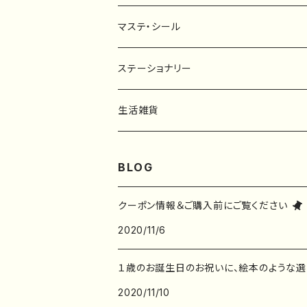
マステ・シール
マスキングテープ
ステーショナリー
フレークシール
一筆箋
生活雑貨
ステッカー
メモ帳
ハンカチ
BLOG
レターセット
バッグ・巾着
クーポン情報＆ご購入前にご覧ください
2020/11/6
ポストカード
子ども服
１歳のお誕生日のお祝いに、絵本のような選
ポチ袋
2020/11/10