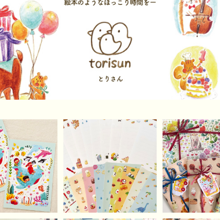
大冒険 ポストカ
torisun便箋たっぷり2
選べる有料ラ
(2枚セット）
0枚セット（便箋のみ）
【作品説明必ず
¥400
¥800
¥150
ださい