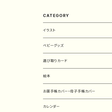
CATEGORY
イラスト
原画
ベビーグッズ
ポスター
マタニティーマーク
選び取りカード
ファブリックボード
選び取りカード
絵本
キーホルダー
カーステッカー
お薬手帳カバー・母子手帳カバー
ポストカード
タペストリー
カレンダー