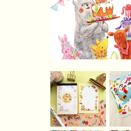
こぎつねとしょかんメモ
ぼくらの
帳(40枚)
ード
¥550