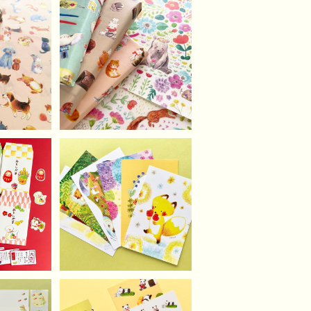
SOLD OUT
いぬねこの
ー（10
【A4セット】torisunデ
ザインペーパー（10枚）
¥500
（6袋入）
初個展『南吉さんへtori
sunより』ポストカード6
¥900
枚セット