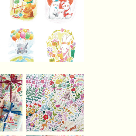
ッピング
【A3】お花畑のかくれん
ご確認く
ぼどうぶつデザインペー
¥500
】
パー（5枚）