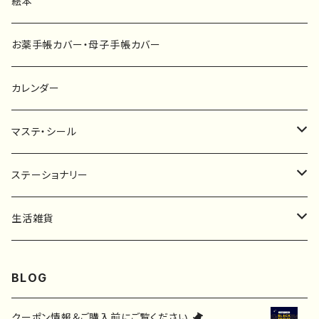
ファブリックボード
選び取りカード
絵本
キーホルダー
カーステッカー
お薬手帳カバー・母子手帳カバー
ポストカード
タペストリー
カレンダー
マステ・シール
マスキングテープ
ステーショナリー
フレークシール
一筆箋
生活雑貨
ステッカー
メモ帳
ハンカチ
BLOG
レターセット
バッグ・巾着
クーポン情報＆ご購入前にご覧ください