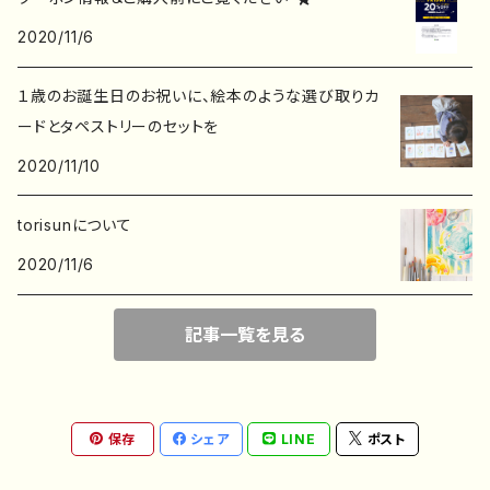
2020/11/6
ポストカード
子ども服
１歳のお誕生日のお祝いに、絵本のような選び取りカ
ポチ袋
ードとタペストリーのセットを
2020/11/10
デザインペーパー
torisunについて
2020/11/6
記事一覧を見る
保存
シェア
LINE
ポスト