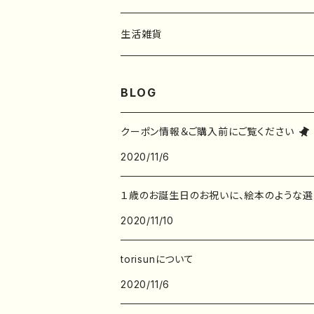
フレークシール
一筆箋
生活雑貨
ステッカー
メモ帳
ハンカチ
BLOG
レターセット
バッグ・巾着
クーポン情報＆ご購入前にご覧ください
2020/11/6
ポストカード
子ども服
１歳のお誕生日のお祝いに、絵本のような選
ポチ袋
2020/11/10
デザインペーパー
torisunについて
2020/11/6