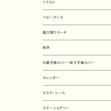
イラスト
原画
ベビーグッズ
ポスター
マタニティーマーク
選び取りカード
ファブリックボード
選び取りカード
絵本
キーホルダー
カーステッカー
お薬手帳カバー・母子手帳カバー
ポストカード
タペストリー
カレンダー
マステ・シール
マスキングテープ
ステーショナリー