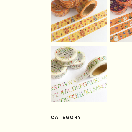
〇〇な秋のどうぶつたち
おかし
のマスキングテープ
ス
¥620
いろどりお花のアルファ
ベットマスキングテープ
¥620
CATEGORY