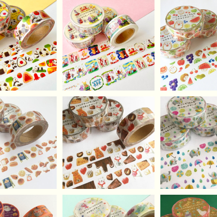
りパンダさんなマ
どうぶつたちの音楽会な
ハリネズミなく
キングテープ
マスキングテープ
スキングテ
¥620
¥680
¥620
LD OUT
ショコラティエなくまさ
雨ふりぞうさん
んマスキングテープ
ングテー
なパン屋さんのマ
¥620
¥620
キングテープ
¥620