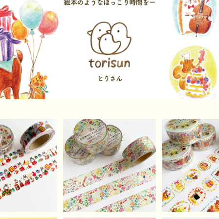
のナップの休日マ
お花畑のかくれんぼどう
森の喫茶店なマ
キングテープ
ぶつマスキングテープ
テープ
¥620
¥680
¥680