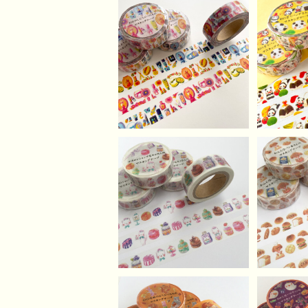
おめかしどうぶつたちの
おにぎ
マスキングテープ
ス
¥620
SOLD OUT
SO
マカロンショップなネコ
わんこ
さんのマスキングテープ
ス
¥620