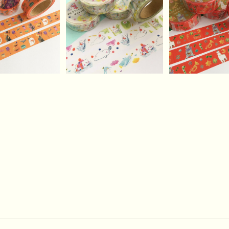
SOLD OUT
なハロウィンのマ
赤いクリスマス
キングテープ
つたちのマスキ
ひんやりスイーツどうぶ
¥620
¥620
プ
つのマスキングテープ
¥620