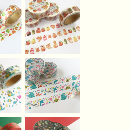
だものマ
パティシエなリスさんの
ープ
マスキングテープ
¥620
SOLD OUT
なマスキ
プ
きらきら海のなかまのマ
スキングテープ
¥620