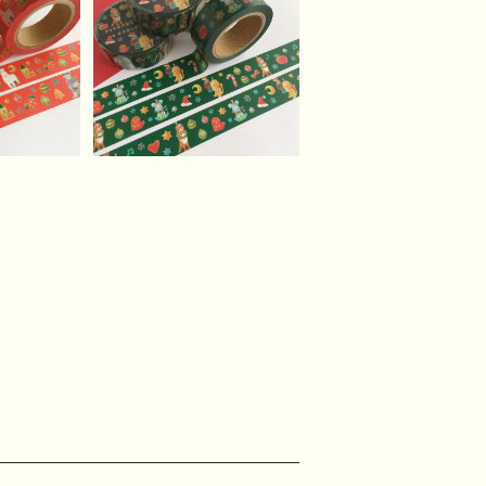
などうぶ
緑のクリスマスなどうぶ
ングテー
つたちのマスキングテー
¥620
プ