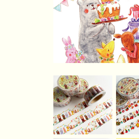
ぎゅっとありがとうマス
こねこ
キングテープ
ス
¥680