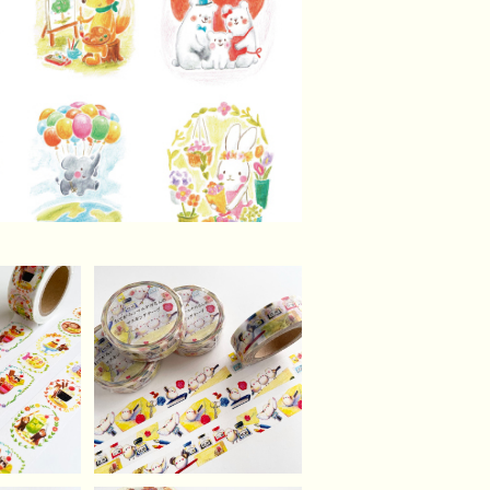
スキング
おてがみシマエナガさん
のマスキングテープ
¥620