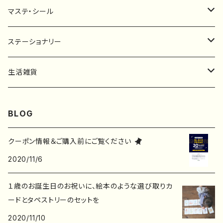
マステ・シール
マスキングテープ
ステーショナリー
フレークシール
一筆箋
生活雑貨
ステッカー
メモ帳
ハンカチ
BLOG
レターセット
バッグ・巾着
クーポン情報＆ご購入前にご覧ください
2020/11/6
ポストカード
子ども服
１歳のお誕生日のお祝いに、絵本のような選び取りカ
ポチ袋
ードとタペストリーのセットを
2020/11/10