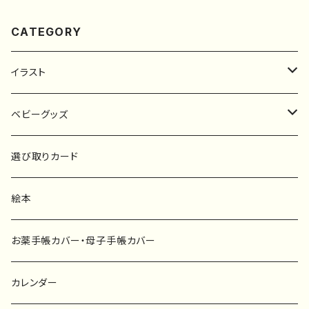
CATEGORY
イラスト
原画
ベビーグッズ
ポスター
マタニティーマーク
選び取りカード
ファブリックボード
選び取りカード
絵本
キーホルダー
カーステッカー
お薬手帳カバー・母子手帳カバー
ポストカード
タペストリー
カレンダー