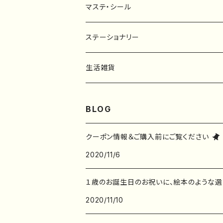
マステ・シール
マスキングテープ
ステーショナリー
フレークシール
一筆箋
生活雑貨
ステッカー
メモ帳
ハンカチ
BLOG
レターセット
バッグ・巾着
クーポン情報＆ご購入前にご覧ください
2020/11/6
ポストカード
子ども服
１歳のお誕生日のお祝いに、絵本のような選
ポチ袋
2020/11/10
デザインペーパー