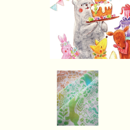
【知多木綿使用】お花と
どうぶつたちのてぬぐい
¥1,380
ハンカチ