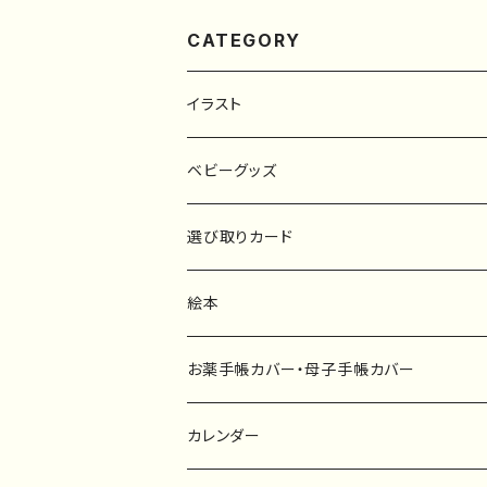
CATEGORY
イラスト
原画
ベビーグッズ
ポスター
マタニティーマーク
選び取りカード
ファブリックボード
選び取りカード
絵本
キーホルダー
カーステッカー
お薬手帳カバー・母子手帳カバー
ポストカード
タペストリー
カレンダー