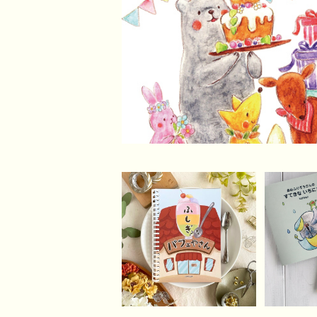
SOLD OUT
パティ
降りぞ
3分割絵本『ふしぎ？な
パフェやさん』
¥1,800