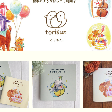
シエりすくんと雨
絵本『あめふりぞうさん
絵本『りすくん
うさんの絵本セッ
の すてきないちにち』
なケーキ
¥1,000
¥500
¥500
ト