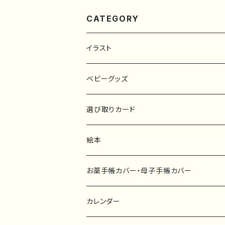
CATEGORY
イラスト
原画
ベビーグッズ
ポスター
マタニティーマーク
選び取りカード
ファブリックボード
選び取りカード
絵本
キーホルダー
カーステッカー
お薬手帳カバー・母子手帳カバー
ポストカード
タペストリー
カレンダー