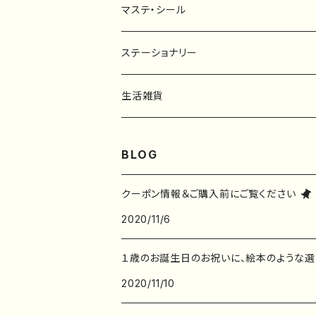
マステ・シール
マスキングテープ
ステーショナリー
フレークシール
一筆箋
生活雑貨
ステッカー
メモ帳
ハンカチ
BLOG
レターセット
バッグ・巾着
クーポン情報＆ご購入前にご覧ください
2020/11/6
ポストカード
子ども服
１歳のお誕生日のお祝いに、絵本のような選
ポチ袋
2020/11/10
デザインペーパー