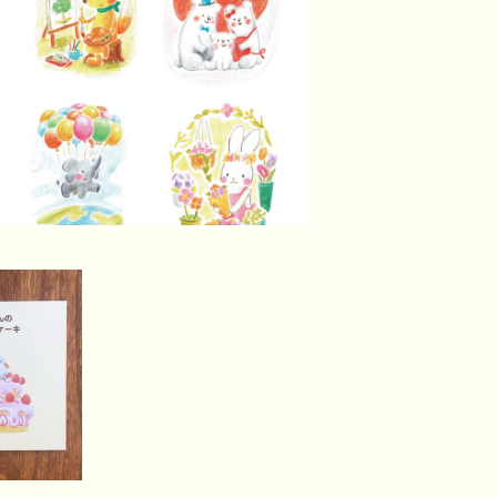
のげんき
』