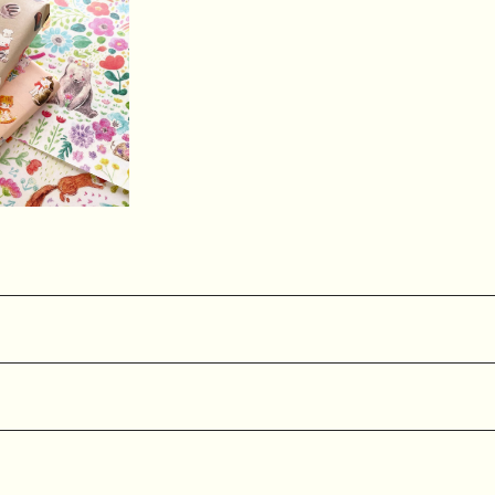
LD OUT
ト】torisunデ
ーパー（10枚）
¥500