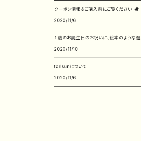
レターセット
バッグ・巾着
クーポン情報＆ご購入前にご覧ください
2020/11/6
ポストカード
子ども服
１歳のお誕生日のお祝いに、絵本のような選
ポチ袋
2020/11/10
デザインペーパー
torisunについて
2020/11/6