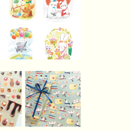
UT
【A4】おてがみシマエナ
ガさんのデザインペーパ
ティエなく
¥500
ー（10枚）
ザインペ
0枚）