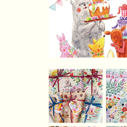
選べる有料ラッピング
【A3】
【作品説明必ずご確認く
ぼどう
¥150
ださい】
パ