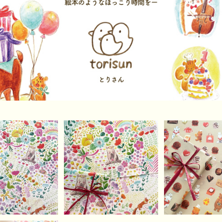
SOLD O
お花畑のかくれん
【A4】お花畑のかくれん
ぶつデザインペー
ぼどうぶつデザインペー
【A4】ショコラ
¥500
¥500
ー（5枚）
パーセット（10枚）
まさんたちのデ
¥500
ーパー（1