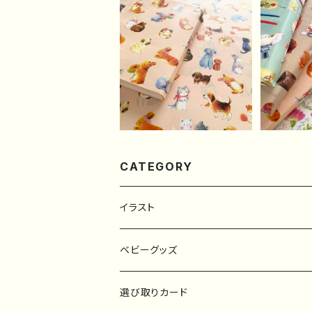
SO
【A4】うさぎいぬねこの
デザインペーパー（10
【A4セッ
¥500
枚）
ザインペ
CATEGORY
イラスト
原画
ベビーグッズ
ポスター
マタニティーマーク
選び取りカード