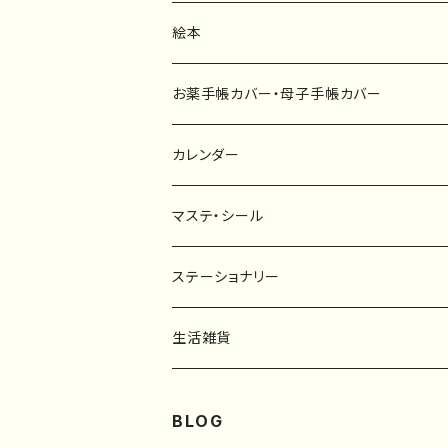
ファブリックボード
選び取りカード
絵本
キーホルダー
カーステッカー
お薬手帳カバー・母子手帳カバー
ポストカード
タペストリー
カレンダー
マステ・シール
マスキングテープ
ステーショナリー
フレークシール
一筆箋
生活雑貨
ステッカー
メモ帳
ハンカチ
BLOG