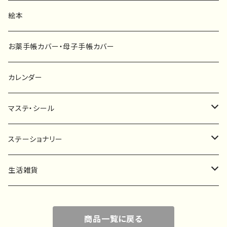
ファブリックボード
選び取りカード
絵本
キーホルダー
カーステッカー
お薬手帳カバー・母子手帳カバー
ポストカード
タペストリー
カレンダー
マステ・シール
マスキングテープ
ステーショナリー
フレークシール
一筆箋
生活雑貨
ステッカー
メモ帳
ハンカチ
商品一覧に戻る