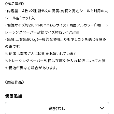
《作品詳細》
・内容量 4枚×2種 計8枚の便箋、封筒と宛名シールと封用の丸
シール各3セット入
・便箋サイズ約210×148mm(A5サイズ) 両面フルカラー印刷 ト
レーシングペーパー封筒サイズ約125×175mm
・紙質:上質紙90kg(一般的な便箋よりも少しコシを感じる厚み
の紙です）
※便箋は業者さんに印刷をお願いしています
※トレーシングペーパー封筒は在庫や仕入れ状況によって材質
や構造が異なる場合があります。
《関連作品》
便箋追加
選択なし