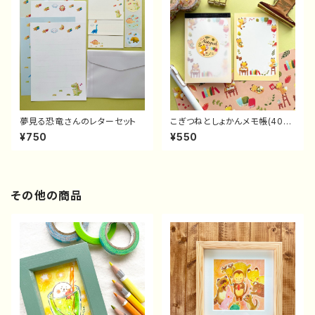
夢見る恐竜さんのレターセット
こぎつねとしょかんメモ帳(40
枚)
¥750
¥550
その他の商品