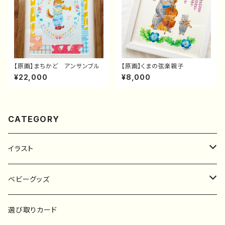
【原画】まちかど アンサンブル
【原画】くまの弦楽親子
¥22,000
¥8,000
CATEGORY
イラスト
原画
ベビーグッズ
ポスター
マタニティーマーク
選び取りカード