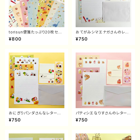
torisun便箋たっぷり20枚セット
おてがみシマエナガさんのレタ
（便箋のみ）
ーセット
¥800
¥750
おにぎりパンダさんなレターセッ
パティシエなりすさんのレターセ
ト
ット
¥750
¥750