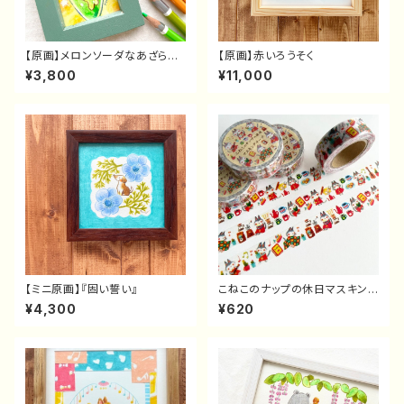
【原画】メロンソーダなあざらし
【原画】赤いろうそく
さんミニ原画
¥3,800
¥11,000
【ミニ原画】『固い誓い』
こねこのナップの休日マスキング
テープ
¥4,300
¥620