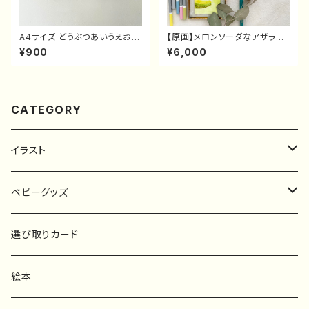
A4サイズ どうぶつあいうえおポ
【原画】メロンソーダなアザラシ
スター | あいうえお表 | ひらが
さん
¥900
¥6,000
な表
CATEGORY
イラスト
原画
ベビーグッズ
ポスター
マタニティーマーク
選び取りカード
ファブリックボード
選び取りカード
絵本