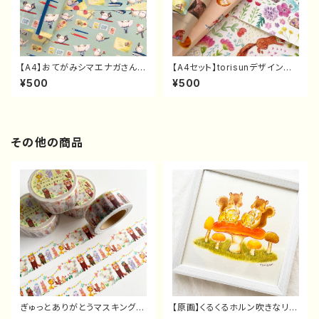
【A4】おてがみシマエナガさんの
【A4セット】torisunデザインペ
デザインペーパー（10枚）
ーパー（10枚）
¥500
¥500
その他の商品
ぎゅっとありがとうマスキングテ
【原画】くるくるホルン吹きなリス
ープ
さん