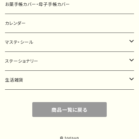
キーホルダー
カーステッカー
お薬手帳カバー・母子手帳カバー
ポストカード
タペストリー
カレンダー
マステ・シール
マスキングテープ
ステーショナリー
フレークシール
一筆箋
生活雑貨
ステッカー
メモ帳
ハンカチ
商品一覧に戻る
レターセット
バッグ・巾着
ポストカード
子ども服
© torisun