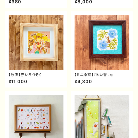
¥680
¥8,000
【原画】赤いろうそく
【ミニ原画】『固い誓い』
¥11,000
¥4,300