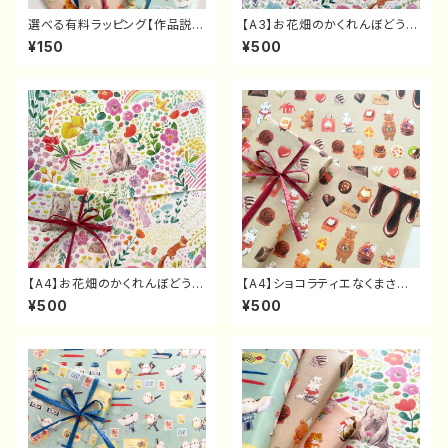
選べる有料ラッピング【作品説明
【A3】お花畑のかくれんぼどうぶ
必ずご確認ください】
つデザインペーパー（5枚）
¥150
¥500
【A4】お花畑のかくれんぼどうぶ
【A4】ショコラティエなくまさん
つデザインペーパーセット（10
たちのデザインペーパー（10枚）
¥500
¥500
枚）