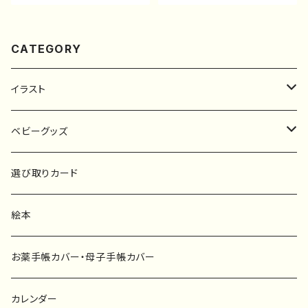
CATEGORY
イラスト
原画
ベビーグッズ
ポスター
マタニティーマーク
選び取りカード
ファブリックボード
選び取りカード
絵本
キーホルダー
カーステッカー
お薬手帳カバー・母子手帳カバー
ポストカード
タペストリー
カレンダー