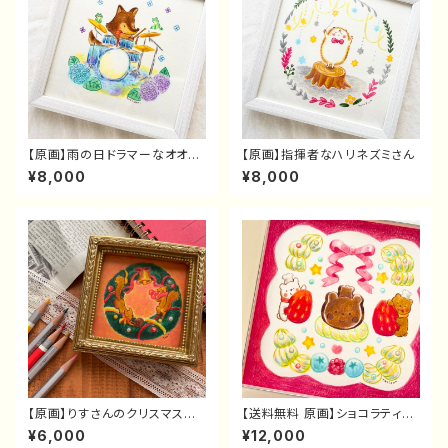
【原画】雨の日ドラマーなオオカ
【原画】指揮者なハリネズミさん
ミさん
¥8,000
¥8,000
【原画】りすさんのクリスマスリ
【送料無料 原画】ショコラティエ
ース
なこぐまさんケーキ
¥6,000
¥12,000