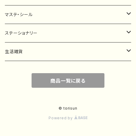
マステ・シール
マスキングテープ
ステーショナリー
フレークシール
一筆箋
生活雑貨
ステッカー
メモ帳
ハンカチ
商品一覧に戻る
レターセット
バッグ・巾着
ポストカード
子ども服
© torisun
Powered by
ポチ袋