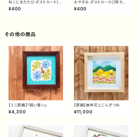
ねこにまたたび ポストカード(2
おやすみ ポストカード(2枚セッ
枚セット）
ト）
¥400
¥400
その他の商品
【ミニ原画】『固い誓い』
【原画】彼岸花とごんぎつね
¥4,300
¥11,000