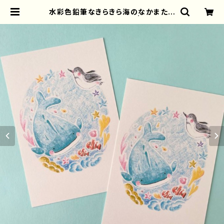
水彩色鉛筆なきらきら海のなかまたち
ポストカード(2枚セット） | torisun