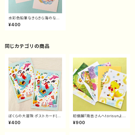
水彩色鉛筆なきらきら海のなか
またちポストカード(2枚セット）
¥400
同じカテゴリの商品
ぼくらの大冒険 ポストカード(2
初個展『南吉さんへtorisunよ
枚セット）
り』ポストカード6枚セット
¥400
¥900