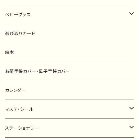
原画
ベビーグッズ
ポスター
マタニティーマーク
選び取りカード
ファブリックボード
選び取りカード
絵本
キーホルダー
カーステッカー
お薬手帳カバー・母子手帳カバー
ポストカード
タペストリー
カレンダー
マステ・シール
マスキングテープ
ステーショナリー