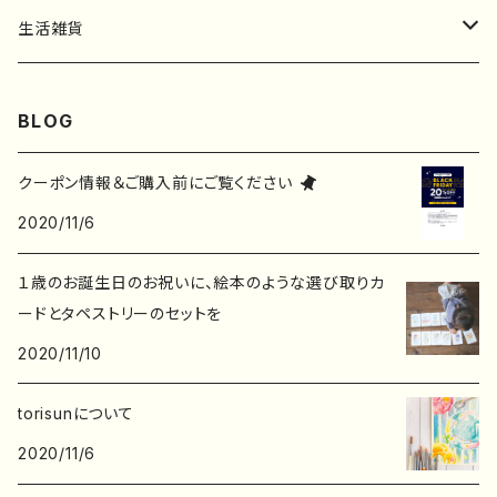
フレークシール
一筆箋
生活雑貨
ステッカー
メモ帳
ハンカチ
BLOG
レターセット
バッグ・巾着
クーポン情報＆ご購入前にご覧ください
2020/11/6
ポストカード
子ども服
１歳のお誕生日のお祝いに、絵本のような選び取りカ
ポチ袋
ードとタペストリーのセットを
2020/11/10
デザインペーパー
torisunについて
2020/11/6