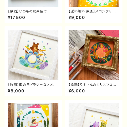
【原画】いつもの喫茶店で
【送料無料 原画】メロンクリーム
ソーダとレッサーパンダさん
¥17,500
¥9,000
【原画】雨の日ドラマーなオオカ
【原画】りすさんのクリスマスリ
ミさん
ース
¥8,000
¥6,000