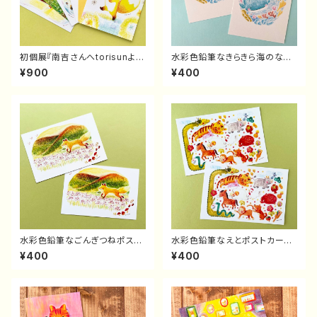
初個展『南吉さんへtorisunよ
水彩色鉛筆なきらきら海のなか
り』ポストカード6枚セット
またちポストカード(2枚セット）
¥900
¥400
水彩色鉛筆なごんぎつねポスト
水彩色鉛筆なえとポストカード
カード(2枚セット）
(2枚セット）
¥400
¥400