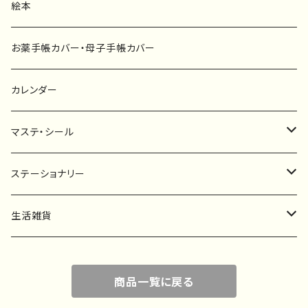
ファブリックボード
選び取りカード
絵本
キーホルダー
カーステッカー
お薬手帳カバー・母子手帳カバー
ポストカード
タペストリー
カレンダー
マステ・シール
マスキングテープ
ステーショナリー
フレークシール
一筆箋
生活雑貨
ステッカー
メモ帳
ハンカチ
商品一覧に戻る
レターセット
バッグ・巾着