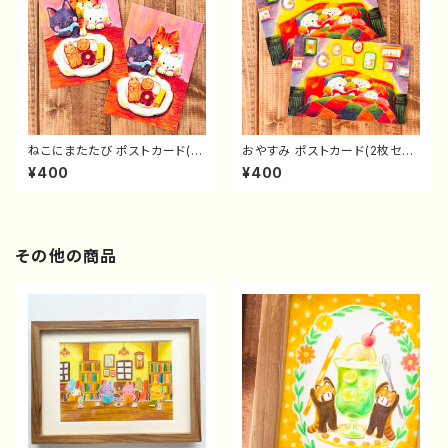
ねこにまたたび ポストカード(2
おやすみ ポストカード(2枚セッ
枚セット）
ト）
¥400
¥400
その他の商品