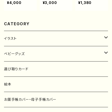
つむぐひろがる
つむぐひろがる
たちのてぬぐい
¥4,000
¥3,000
¥1,380
オリジナルトート
オリジナル巾着
ハンカチ
バッグ
CATEGORY
イラスト
原画
ベビーグッズ
ポスター
マタニティーマーク
選び取りカード
ファブリックボード
選び取りカード
絵本
キーホルダー
カーステッカー
お薬手帳カバー・母子手帳カバー