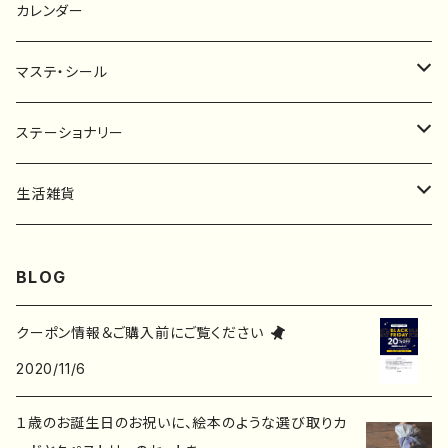
ポストカード
タペストリー
カレンダー
マステ・シール
マスキングテープ
ステーショナリー
フレークシール
一筆箋
生活雑貨
ステッカー
メモ帳
ハンカチ
BLOG
レターセット
バッグ・巾着
クーポン情報＆ご購入前にご覧ください
2020/11/6
ポストカード
子ども服
１歳のお誕生日のお祝いに、絵本のような選び取りカ
ポチ袋