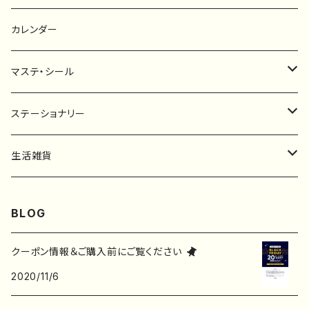
ポストカード
タペストリー
カレンダー
マステ・シール
マスキングテープ
ステーショナリー
フレークシール
一筆箋
生活雑貨
ステッカー
メモ帳
ハンカチ
BLOG
レターセット
バッグ・巾着
クーポン情報＆ご購入前にご覧ください
2020/11/6
ポストカード
子ども服