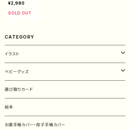
ァブリックボード
¥2,980
SOLD OUT
CATEGORY
イラスト
原画
ベビーグッズ
ポスター
マタニティーマーク
選び取りカード
ファブリックボード
選び取りカード
絵本
キーホルダー
カーステッカー
お薬手帳カバー・母子手帳カバー