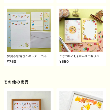
夢見る恐竜さんのレターセット
こぎつねとしょかんメモ帳(40
枚)
¥750
¥550
その他の商品