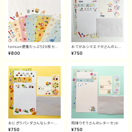
torisun便箋たっぷり20枚セット
おてがみシマエナガさんのレタ
（便箋のみ）
ーセット
¥800
¥750
おにぎりパンダさんなレターセッ
雨降りぞうさんのレターセット
ト
¥750
¥750