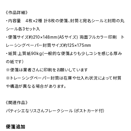
《作品詳細》
・内容量 4枚×2種 計8枚の便箋、封筒と宛名シールと封用の丸
シール各3セット入
・便箋サイズ約210×148mm(A5サイズ) 両面フルカラー印刷 ト
レーシングペーパー封筒サイズ約125×175mm
・紙質:上質紙90kg(一般的な便箋よりも少しコシを感じる厚み
の紙です）
※便箋は業者さんに印刷をお願いしています
※トレーシングペーパー封筒は在庫や仕入れ状況によって材質
や構造が異なる場合があります。
《関連作品》
パティシエなリスさんフレークシール（ポストカード付）
便箋追加