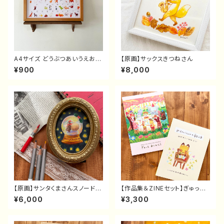
A4サイズ どうぶつあいうえおポ
【原画】サックスきつねさん
スター | あいうえお表 | ひらが
¥900
¥8,000
な表
【原画】サンタくまさんスノードー
【作品集＆ZINEセット】ぎゅっと
ム
ありがとう＆#torisunの朝活
¥6,000
¥3,300
〜コツコツ365日描いてみた〜