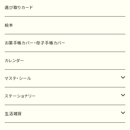
ポスター
マタニティーマーク
選び取りカード
ファブリックボード
選び取りカード
絵本
キーホルダー
カーステッカー
お薬手帳カバー・母子手帳カバー
ポストカード
タペストリー
カレンダー
マステ・シール
マスキングテープ
ステーショナリー
フレークシール
一筆箋
生活雑貨