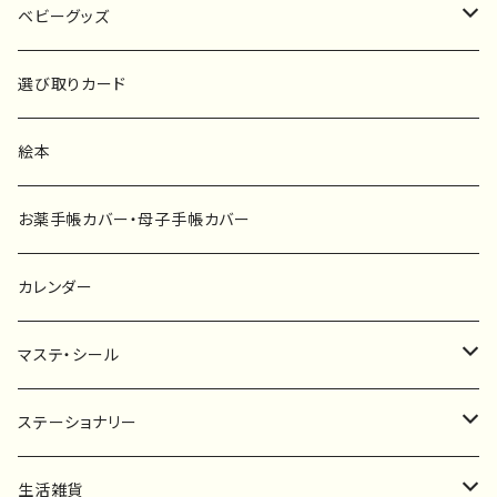
原画
ベビーグッズ
ポスター
マタニティーマーク
選び取りカード
ファブリックボード
選び取りカード
絵本
キーホルダー
カーステッカー
お薬手帳カバー・母子手帳カバー
ポストカード
タペストリー
カレンダー
マステ・シール
マスキングテープ
ステーショナリー
フレークシール
一筆箋
生活雑貨