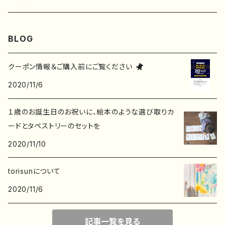
ステッカー
メモ帳
ハンカチ
BLOG
レターセット
バッグ・巾着
クーポン情報＆ご購入前にご覧ください
2020/11/6
ポストカード
子ども服
１歳のお誕生日のお祝いに、絵本のような選び取りカ
ポチ袋
ードとタペストリーのセットを
2020/11/10
デザインペーパー
torisunについて
2020/11/6
記事一覧を見る