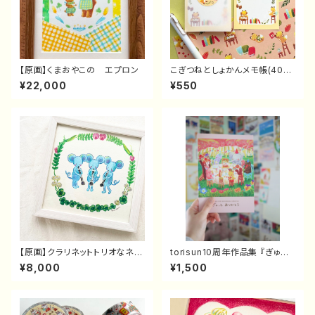
【原画】くまおやこの エプロン
こぎつねとしょかんメモ帳(40
枚)
¥22,000
¥550
【原画】クラリネットトリオなネズ
torisun10周年作品集 『ぎゅっ
ミさん
と ありがとう』
¥8,000
¥1,500