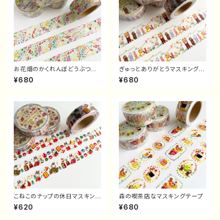
お花畑のかくれんぼどうぶつマ
ぎゅっとありがとうマスキングテ
スキングテープ
ープ
¥680
¥680
こねこのナップの休日マスキング
森の喫茶店なマスキングテープ
テープ
¥620
¥680