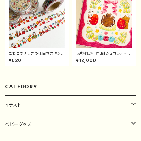
こねこのナップの休日マスキング
【送料無料 原画】ショコラティエ
テープ
なこぐまさんケーキ
¥620
¥12,000
CATEGORY
イラスト
原画
ベビーグッズ