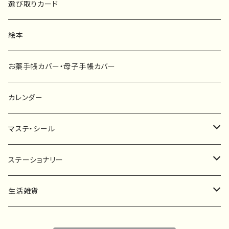
ポスター
マタニティーマーク
選び取りカード
ファブリックボード
選び取りカード
絵本
キーホルダー
カーステッカー
お薬手帳カバー・母子手帳カバー
ポストカード
タペストリー
カレンダー
マステ・シール
マスキングテープ
ステーショナリー
フレークシール
一筆箋
生活雑貨
ステッカー
メモ帳
ハンカチ