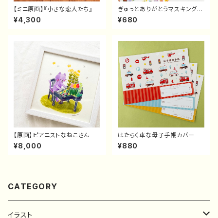
【ミニ原画】『小さな恋人たち』
ぎゅっとありがとうマスキングテ
ープ
¥4,300
¥680
【原画】ピアニストなねこさん
はたらく車な母子手帳カバー
¥8,000
¥880
CATEGORY
イラスト