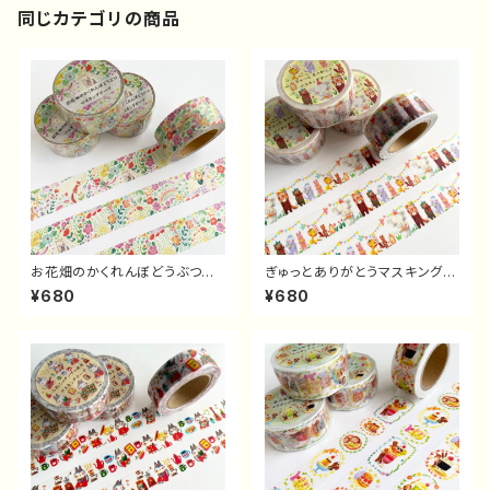
同じカテゴリの商品
お花畑のかくれんぼどうぶつマ
ぎゅっとありがとうマスキングテ
スキングテープ
ープ
¥680
¥680