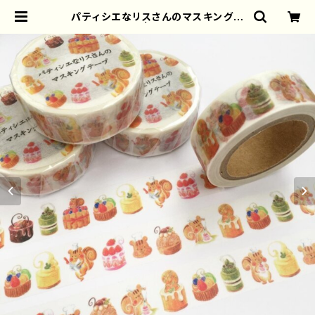
パティシエなリスさんのマスキングテ
ープ | torisun