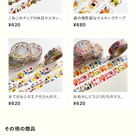
こねこのナップの休日マスキング
森の喫茶店なマスキングテープ
テープ
¥620
¥680
おてがみシマエナガさんのマス
おめかしどうぶつたちのマスキ
キングテープ
ングテープ
¥620
¥620
その他の商品