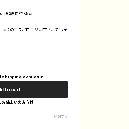
cm船底幅約7.5cm
torisun】のコラボロゴが印字されていま
l shipping available
d to cart
にお住まいの方向け
通報する