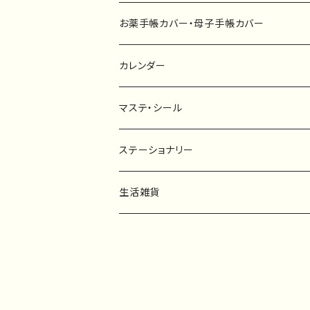
キーホルダー
カーステッカー
お薬手帳カバー・母子手帳カバー
ポストカード
タペストリー
カレンダー
マステ・シール
マスキングテープ
ステーショナリー
フレークシール
一筆箋
生活雑貨
ステッカー
メモ帳
ハンカチ
レターセット
バッグ・巾着