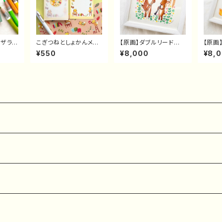
アザラシ
こぎつねとしょかんメモ
【原画】ダブルリードなフ
【原画
帳(40枚)
ァゴット オーボエ シカ
ん
¥550
¥8,000
¥8,
親子