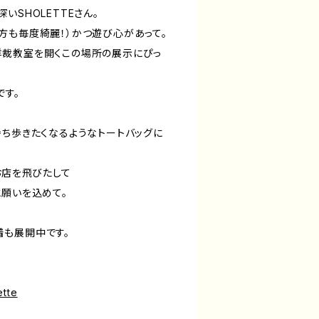
いSHOLETTEさん。
方も毎度綺麗！）かつ遊び心があって。
洋裁教室を開くこの場所の展示にぴっ
。
です。
持ち歩きたくなるようなトートバッグに
お店を飛びたして
と願いを込めて。
も展開中です。
ette