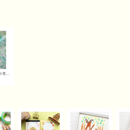
お花と
ぬぐい