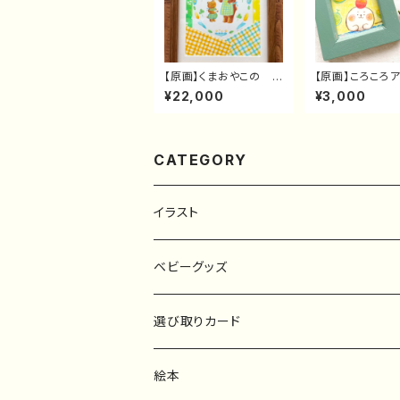
【原画】くまおやこの
【原画】ころころ
エプロン
さんミニ原画
¥22,000
¥3,000
CATEGORY
イラスト
原画
ベビーグッズ
ポスター
マタニティーマーク
選び取りカード
ファブリックボード
選び取りカード
絵本