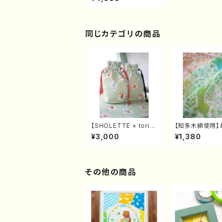
るオリジナルトートバッ
グ
同じカテゴリの商品
【SHOLETTE × toris
【知多木綿使用】
un】つくるつむぐひろが
どうぶつたちのて
¥3,000
¥1,380
るオリジナル巾着
ハンカチ
その他の商品