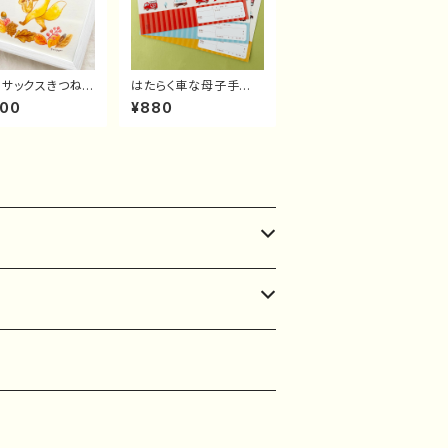
】サックスきつねさ
はたらく車な母子手帳
カバー
000
¥880