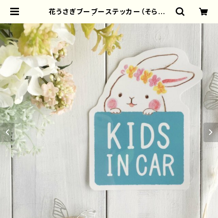
花うさぎブーブーステッカー（そら色）
| torisun