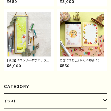
¥680
¥8,000
【原画】メロンソーダなアザラシ
こぎつねとしょかんメモ帳(40
さん
枚)
¥6,000
¥550
CATEGORY
イラスト