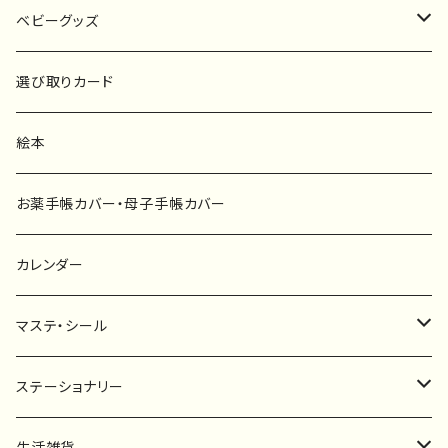
原画
ベビーグッズ
ポスター
マタニティーマーク
選び取りカード
ファブリックボード
選び取りカード
絵本
キーホルダー
カーステッカー
お薬手帳カバー・母子手帳カバー
ポストカード
タペストリー
カレンダー
マステ・シール
マスキングテープ
ステーショナリー
フレークシール
一筆箋
生活雑貨