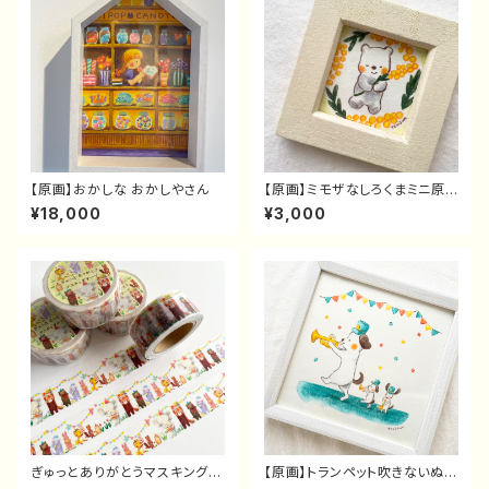
【原画】おかしな おかしやさん
【原画】ミモザなしろくまミニ原
画
¥18,000
¥3,000
ぎゅっとありがとうマスキングテ
【原画】トランペット吹きないぬの
ープ
親子