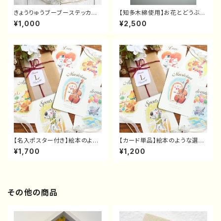
きょうりゅうブーブーステッカー
【知多木綿使用】お花とどうぶつ
（そら色）
たちのてぬぐいバースデータペ
¥1,000
¥2,500
ストリー
【名入ポスター付き】絵本のよう
【カード単品】絵本のような選び
な選び取りカード
取りカード
¥1,700
¥1,200
その他の商品