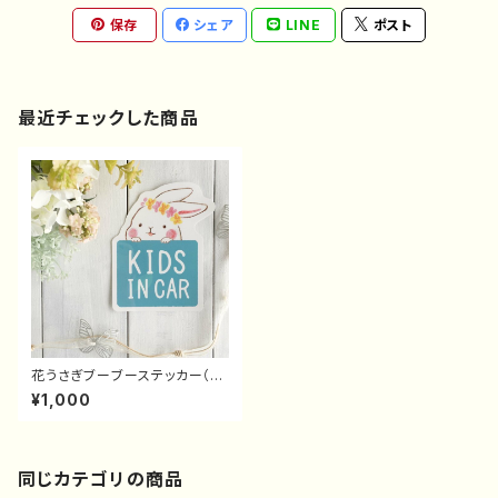
保存
シェア
LINE
ポスト
最近チェックした商品
花うさぎブーブーステッカー（そ
ら色）
¥1,000
同じカテゴリの商品