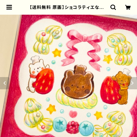
【送料無料 原画】ショコラティエなこぐ
まさんケーキ | torisun