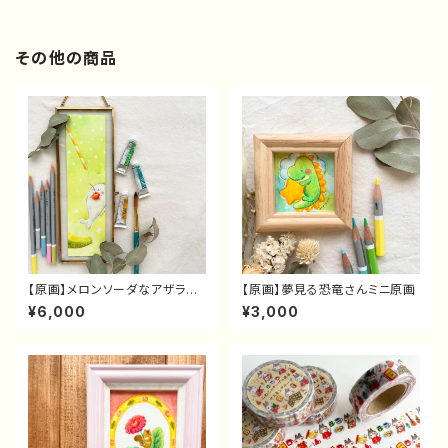
その他の商品
【原画】メロンソーダなアザラシ
【原画】夢見る恐竜さんミニ原画
さん
¥6,000
¥3,000