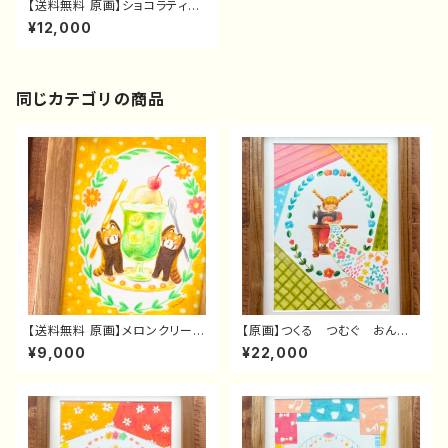
【送料無料 原画】ショコラティエ
なこぐまさんケーキ
¥12,000
同じカテゴリの商品
【送料無料 原画】メロンクリーム
【原画】つくる つむぐ おんな
ソーダとレッサーパンダさん
のこ
¥9,000
¥22,000