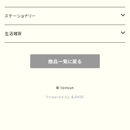
マスキングテープ
ステーショナリー
フレークシール
一筆箋
生活雑貨
ステッカー
メモ帳
ハンカチ
商品一覧に戻る
レターセット
バッグ・巾着
ポストカード
子ども服
© torisun
Powered by
ポチ袋
デザインペーパー