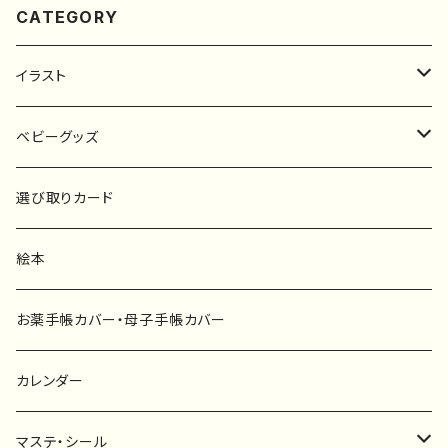
CATEGORY
イラスト
原画
ベビーグッズ
ポスター
マタニティーマーク
選び取りカード
ファブリックボード
選び取りカード
絵本
キーホルダー
カーステッカー
お薬手帳カバー・母子手帳カバー
ポストカード
タペストリー
カレンダー
マステ・シール