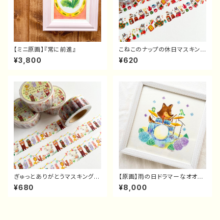
【ミニ原画】『常に前進』
こねこのナップの休日マスキング
テープ
¥3,800
¥620
ぎゅっとありがとうマスキングテ
【原画】雨の日ドラマーなオオカ
ープ
ミさん
¥680
¥8,000