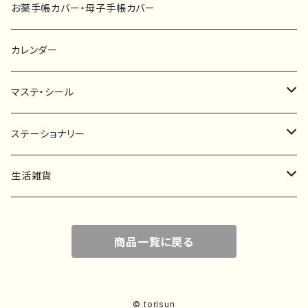
キーホルダー
カーステッカー
お薬手帳カバー・母子手帳カバー
ポストカード
タペストリー
カレンダー
マステ・シール
マスキングテープ
ステーショナリー
フレークシール
一筆箋
生活雑貨
ステッカー
メモ帳
ハンカチ
商品一覧に戻る
レターセット
バッグ・巾着
ポストカード
子ども服
© torisun