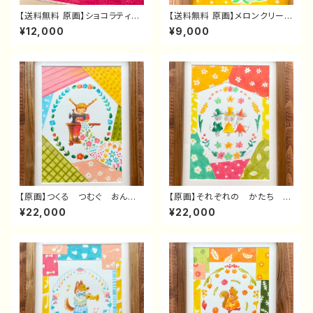
【送料無料 原画】ショコラティエ
【送料無料 原画】メロンクリーム
なこぐまさんケーキ
ソーダとレッサーパンダさん
¥12,000
¥9,000
【原画】つくる つむぐ おんな
【原画】それぞれの かたち ね
のこ
ずみさん
¥22,000
¥22,000