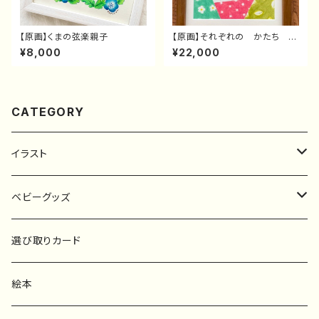
【原画】くまの弦楽親子
【原画】それぞれの かたち ね
ずみさん
¥8,000
¥22,000
CATEGORY
イラスト
原画
ベビーグッズ
ポスター
マタニティーマーク
選び取りカード
ファブリックボード
選び取りカード
絵本