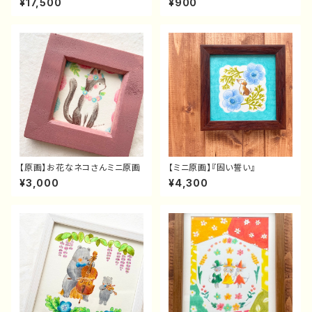
¥17,500
¥900
な表
【原画】お花なネコさんミニ原画
【ミニ原画】『固い誓い』
¥3,000
¥4,300