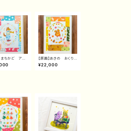
】まちかど アン
【原画】あきの おくりも
ル
の
,000
¥22,000