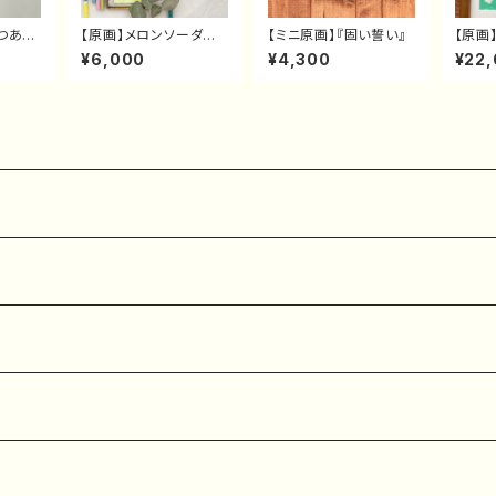
ぶつあい
【原画】メロンソーダな
【ミニ原画】『固い誓い』
【原画
 あいう
アザラシさん
たち 
¥6,000
¥4,300
¥22
な表