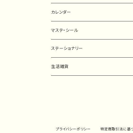
ポストカード
タペストリー
カレンダー
マステ・シール
マスキングテープ
ステーショナリー
フレークシール
一筆箋
生活雑貨
ステッカー
メモ帳
ハンカチ
レターセット
バッグ・巾着
ポストカード
子ども服
プライバシーポリシー
特定商取引法に基