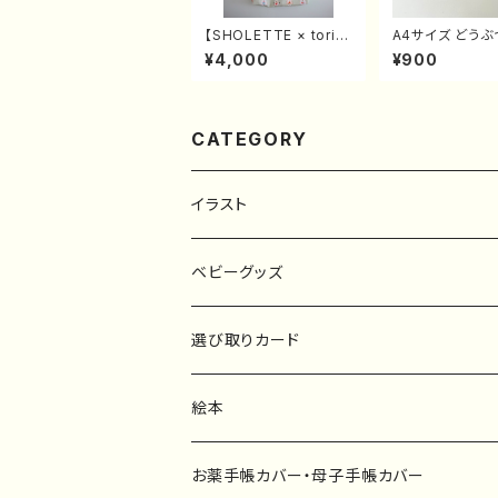
【SHOLETTE × toris
A4サイズ どう
un】つくるつむぐひろが
うえおポスター |
¥4,000
¥900
るオリジナルトートバッ
えお表 | ひらが
グ
CATEGORY
イラスト
原画
ベビーグッズ
ポスター
マタニティーマーク
選び取りカード
ファブリックボード
選び取りカード
絵本
キーホルダー
カーステッカー
お薬手帳カバー・母子手帳カバー