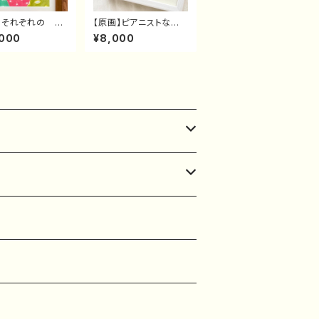
】それぞれの か
【原画】ピアニストなねこ
ねずみさん
さん
,000
¥8,000