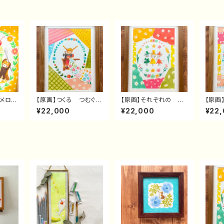
】メロン
【原画】つくる つむぐ
【原画】それぞれの か
【原画
レッサ
おんなのこ
たち ねずみさん
サンブ
¥22,000
¥22,000
¥22